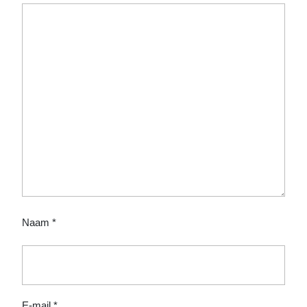
Naam
*
E-mail
*