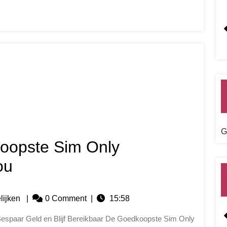
G
koopste Sim Only
ou
lijken
|
0 Comment
|
15:58