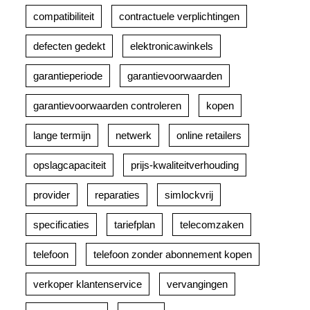
compatibiliteit
contractuele verplichtingen
defecten gedekt
elektronicawinkels
garantieperiode
garantievoorwaarden
garantievoorwaarden controleren
kopen
lange termijn
netwerk
online retailers
opslagcapaciteit
prijs-kwaliteitverhouding
provider
reparaties
simlockvrij
specificaties
tariefplan
telecomzaken
telefoon
telefoon zonder abonnement kopen
verkoper klantenservice
vervangingen