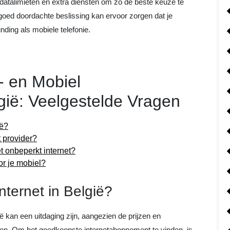
 datalimieten en extra diensten om zo de beste keuze te
ed doordachte beslissing kan ervoor zorgen dat je
nding als mobiele telefonie.
- en Mobiel
ië: Veelgestelde Vragen
ië?
 provider?
 onbeperkt internet?
r je mobiel?
nternet in België?
ë kan een uitdaging zijn, aangezien de prijzen en
en. Om het goedkoopste internetabonnement te vinden, is