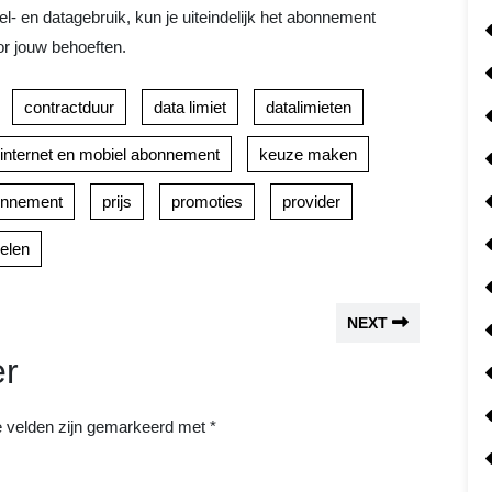
el- en datagebruik, kun je uiteindelijk het abonnement
or jouw behoeften.
contractduur
data limiet
datalimieten
internet en mobiel abonnement
keuze maken
onnement
prijs
promoties
provider
elen
NEXT
er
e velden zijn gemarkeerd met
*