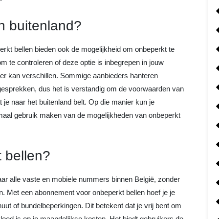
in buitenland?
kt bellen bieden ook de mogelijkheid om onbeperkt te
 om te controleren of deze optie is inbegrepen in jouw
der kan verschillen. Sommige aanbieders hanteren
e gesprekken, dus het is verstandig om de voorwaarden van
je naar het buitenland belt. Op die manier kun je
aal gebruik maken van de mogelijkheden van onbeperkt
 bellen?
naar alle vaste en mobiele nummers binnen België, zonder
n. Met een abonnement voor onbeperkt bellen hoef je je
ut of bundelbeperkingen. Dit betekent dat je vrij bent om
invloed is op je maandelijkse kosten. Het biedt gebruikers de