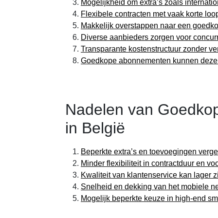
Mogelijkheid om extra’s zoals internati
Flexibele contracten met vaak korte loop
Makkelijk overstappen naar een goedko
Diverse aanbieders zorgen voor concurre
Transparante kostenstructuur zonder ve
Goedkope abonnementen kunnen dezelfde
Nadelen van Goedko
in België
Beperkte extra’s en toevoegingen ver
Minder flexibiliteit in contractduur en
Kwaliteit van klantenservice kan lager z
Snelheid en dekking van het mobiele ne
Mogelijk beperkte keuze in high-end s