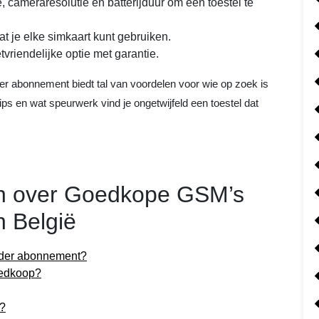
e, cameraresolutie en batterijduur om een toestel te
dat je elke simkaart kunt gebruiken.
riendelijke optie met garantie.
 abonnement biedt tal van voordelen voor wie op zoek is
 tips en wat speurwerk vind je ongetwijfeld een toestel dat
en over Goedkope GSM’s
 België
nder abonnement?
oedkoop?
n?